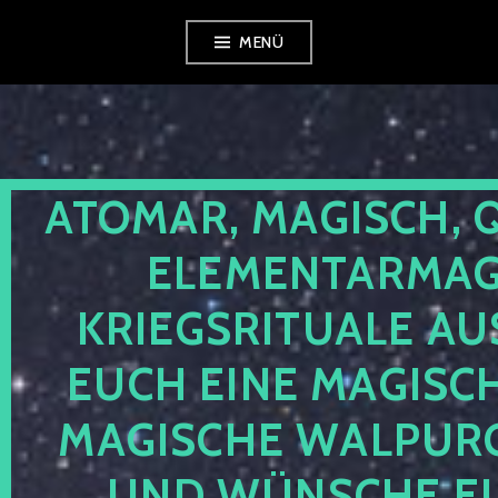
Zum
MENÜ
Inhalt
springen
ATOMAR, MAGISCH, 
ELEMENTARMAGI
KRIEGSRITUALE AU
EUCH EINE MAGISC
MAGISCHE WALPUR
UND WÜNSCHE EU