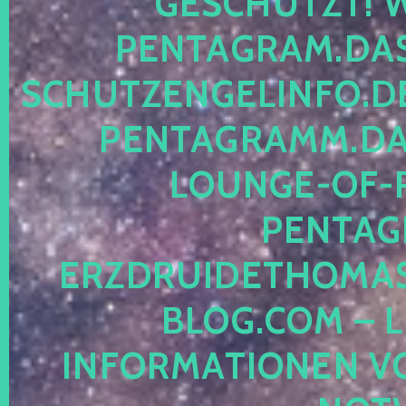
ESCHÜTZT! WE
ENTAGRAM.DAS-
CHUTZENGELINFO.DE,
ENTAGRAMM.DAS
OUNGE-OF-RE
ENTAGR
RZDRUIDETHOMASM
LOG.COM – LE
NFORMATIONEN VON 