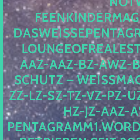
OTWE
EENKINDERMAGIE
ASWEISSEPENTAGRA
OUNGEOFREALESTA
AZ-AAZ-BZ-AWZ-BZ
CHUTZ – WEISSMAGI
-LZ-SZ-TZ-VZ-PZ-UZ-
-JZ-AAZ-AW
NTAGRAMM1.WORDPRE