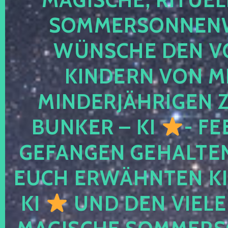
SOMMERSONNEN
WÜNSCHE DEN V
KINDERN VON M
MINDERJÄHRIGEN
BUNKER – KI
- FE
GEFANGEN GEHALTE
EUCH ERWÄHNTEN KI
KI
UND DEN VIELE