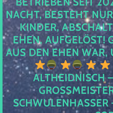
TRIEBEN SEIT 2024
CHT, BESTEHT NUR NO
NDER, ABSCHALTEN
EN, AUFGELÖST! GE
S DEN EHEN WAR, 
ALTHEIDNISCH –
GROSSMEISTER 
CHWULENHASSER – A