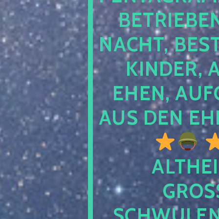
TRIEBEN S
CHT, BESTE
NDER, AB
EN, AUFGE
S DEN EHE
ALTHEI
GROSS
CHWULENHA