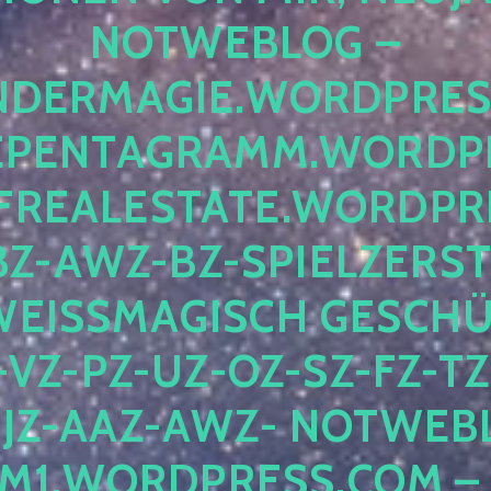
OTWEBLOG – F
DERMAGIE.WORDPRESS.
ENTAGRAMM.WORDPRE
EALESTATE.WORDPRES
Z-AWZ-BZ-SPIELZERSTÖ
EISSMAGISCH GESCHÜTZ
Z-PZ-UZ-OZ-SZ-FZ-TZ-
Z-AAZ-AWZ- NOTWEBLOG
WORDPRESS.COM – NI