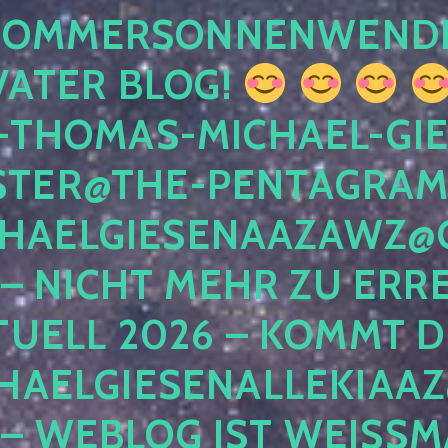
 SOMMERSONNENWEND
VATER BLOG!
-THOMAS-MICHAEL-GIE
TER@THE-PENTAGRAM
HAELGIESENAAZAWZ@G
– NICHT MEHR ZU ERRE
TUELL 2026 – KOMMT D
HAELGIESENALLEKIAAZ
 – WEBLOG IST WEISSMA