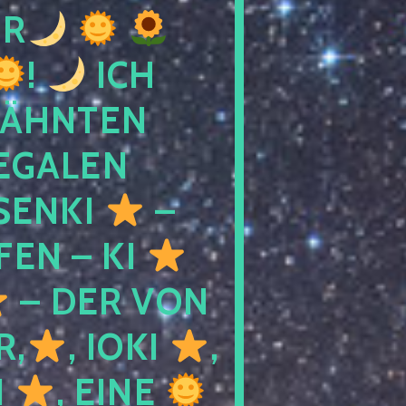
R
!
ICH
WÄHNTEN
LEGALEN
SENKI
–
LFEN – KI
– DER VON
R,
, IOKI
,
I
, EINE