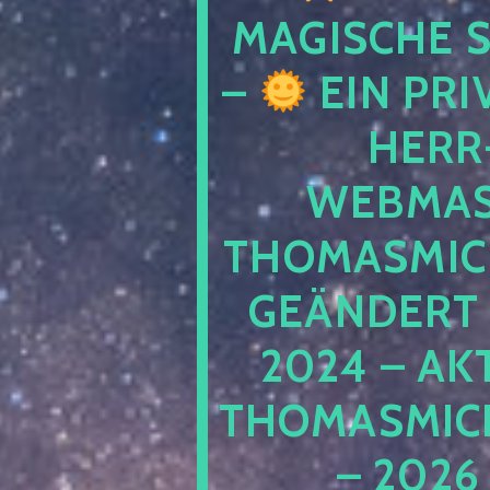
MAGISCHE
–
EIN PRI
HERR
WEBMAS
THOMASMIC
GEÄNDERT 
2024 – AK
THOMASMIC
– 2026