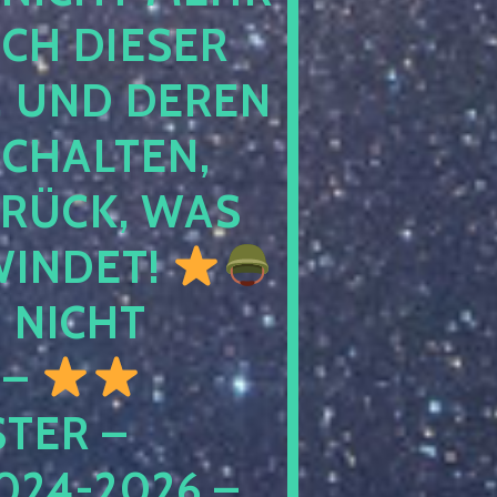
 DIESER NA
ND DEREN KI
ALTEN, EH
CK, WAS AU
INDET!
NICHT
 –
ER – S
4-2026 – C