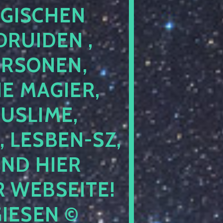
GISCHEN
RUIDEN ,
ERSONEN,
E MAGIER,
USLIME,
 LESBEN-SZ,
IND HIER
 WEBSEITE!
IESEN ©