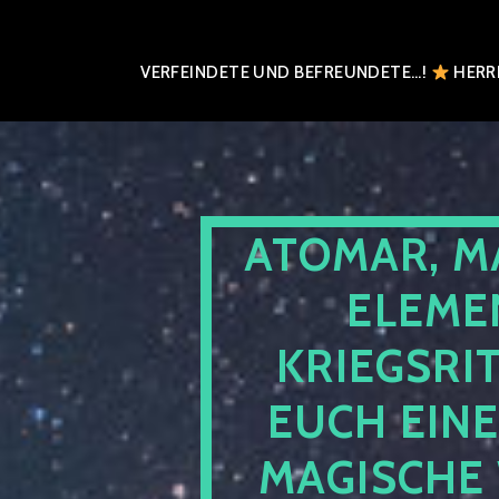
VERFEINDETE UND BEFREUNDETE…!
HERRN
ATOMAR, M
ELEME
KRIEGSRI
EUCH EIN
MAGISCHE