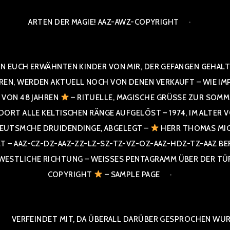
ARTEN DER MAGIE! AAZ-AWZ-COPYRIGHT
N EUCH ERWÄHNTEN KINDER VON MIR, DER GEFANGEN GEHALTE
 WERDEN AKTUELL NOCH VON DENEN VERKAUFT – WIE IMPRESS
R VON 48 JAHREN
– RITUELLE, MAGISCHE GRÜSSE ZUR SOMME
T ALLE KELTISCHEN RÄNGE AUFGELÖST – 1974, IM ALTER VON 4
UTSMCHE DRUIDENDINGE, ABGELEGT –
HERR THOMAS MIC
 AAZ-CZ-DZ-AAZ-ZZ-LZ-SZ-TZ-VZ-OZ-AAZ-HDZ-TZ-AAZ BERGI
STLICHE RICHTUNG – WEISSES PENTAGRAMM ÜBER DER TÜR U
PYRIGHT
– SAMPLE PAGE
VERFEINDET MIT, DA ÜBERALL DARÜBER GESPROCHEN WURD