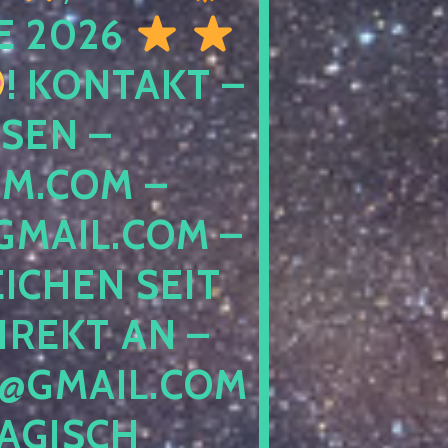
E 2026
! KONTAKT –
SEN –
M.COM –
MAIL.COM –
ICHEN SEIT
IREKT AN –
@GMAIL.COM
GISCH G