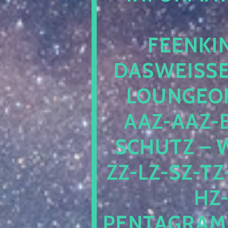
EENKIN
ASWEISSEP
OUNGEOFR
AZ-AAZ-B
CHUTZ – W
-LZ-SZ-TZ-V
-J
NTAGRAMM1.