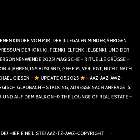
NEN KINDER VON MIR, DER ILLEGALEN MINDERJÄHRIGEN
UM DER IOKI, KI, FEENKI, ELFENKI, ELBENKI, UND DER
RSONNENWENDE 2025! MAGISCHE – RITUELLE GRÜSSE – GR
 JAHREN, INS AUSLAND, GEHEIM, VERLEGT, NICHT NACH SPA
HAEL GIESEN –
UPDATE 05.2025
– AAZ-AAZ-AWZ-
SCH GLADBACH – STALKING, ADRESSE NACH ANFRAGE, 5. E
ND AUF DEM BALKON-© THE LOUNGE OF REAL ESTATE – CO
E! HIER EINE LISTE! AAZ-TZ-AWZ-COPYRIGHT