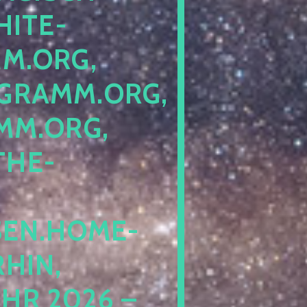
ITE-P
ORG, S
RAMM.ORG, P
.ORG, L
HE-P
EN.HOME-B
IN, I
 2026 – N