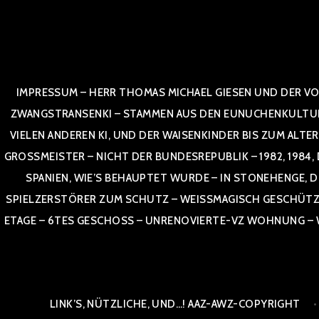
Zum
Inhalt
springen
IMPRESSUM – HERR THOMAS MICHAEL GIESEN UND DER VO
ZWANGSTRANSENKI – STAMMEN AUS DEN EUNUCHENKULTUREN,
VIELEN ANDEREN KI, UND DER WAISENKINDER BIS ZUM ALTE
OSSMEISTER – NICHT DER BUNDESREPUBLIK – 1982, 1984, DOR
NIEN, WIE’S BEHAUPTET WURDE – IN STONEHENGE, DE
SPIELZERSTÖRER ZUM SCHUTZ – WEISSMAGISCH GESCHÜTZT –
TAGE – 6TES GESCHOSS – UNRENOVIERTE-VZ WOHNUNG – WE
LINK’S, NÜTZLICHE, UND…! AAZ-AWZ-COPYRIGHT