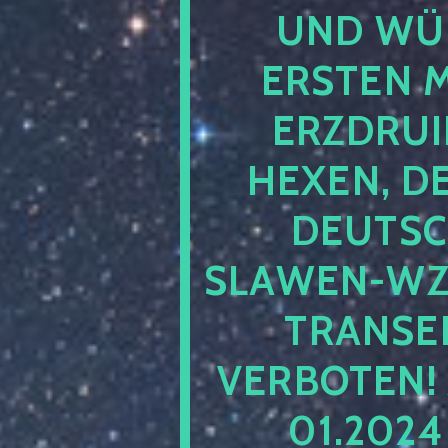
UND WÜ
ERSTEN 
ERZDRUI
HEXEN, D
DEUTSC
SLAWEN-WZ 
TRANSEN
VERBOTEN!
01.202