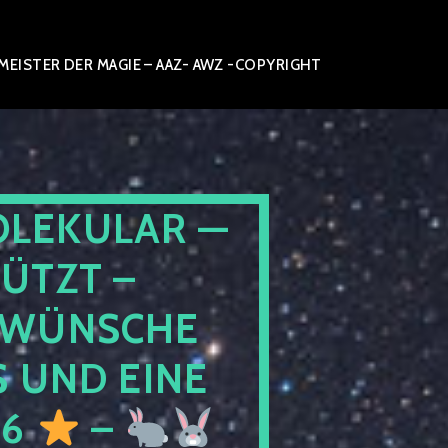
ISTER DER MAGIE – AAZ- AWZ -COPYRIGHT
OLEKULAR —
ÜTZT –
WÜNSCHE
 UND EINE
26
–