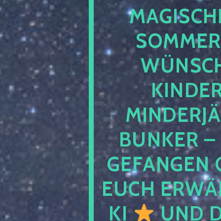
MAGISCHE
SOMMER
WÜNSCH
KINDE
MINDERJ
BUNKER –
GEFANGEN 
EUCH ERWÄH
KI
UND D