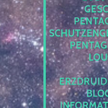
ESCH
ENTAG
CHUTZENGEL
ENTAGR
OUN
RZDRUIDE
LOG.
NFORMATI