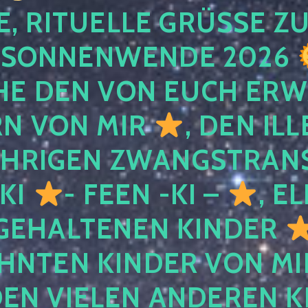
, RITUELLE GRÜSSE ZU
SONNENWENDE 2026
E DEN VON EUCH ER
RN VON MIR
, DEN IL
ÄHRIGEN ZWANGSTRAN
 KI
- FEEN -KI –
, E
GEHALTENEN KINDER
NTEN KINDER VON MI
EN VIELEN ANDEREN K