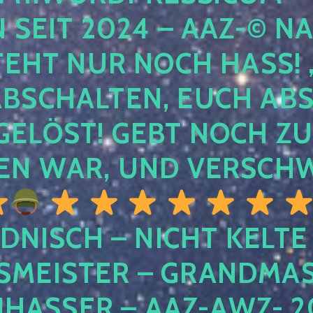
EIT 2024 – AAZ-© NACH
HT NUR NOCH HASS! , U
SCHALTEN, EUCH ABSCH
LÖST! GEBT NOCH ZURÜ
N WAR, UND VERSCHW
DNISCH – NICHT KELTE
MEISTER – GRANDMAST
SSER – AAZ-AWZ- 202