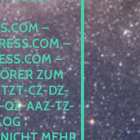
COM – D
SS.COM – L
S.COM – A
RER ZUM S
T-CZ-DZ-ZZ
QZ-AAZ-TZ-HZ
 PE
CHT MEHR BE