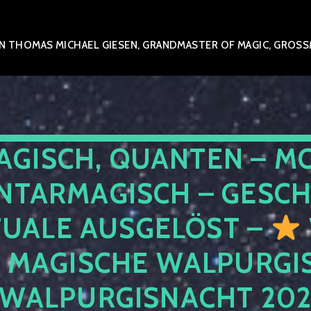
 THOMAS MICHAEL GIESEN, GRANDMASTER OF MAGIC, GROSSME
AGISCH, QUANTEN – M
NTARMAGISCH – GESCH
TUALE AUSGELÖST –
E MAGISCHE WALPURGIS
 WALPURGISNACHT 20