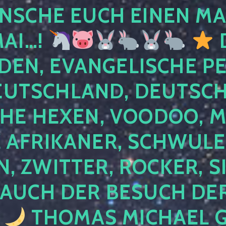
NSCHE EUCH EINEN MA
MAI…!
D
DEN, EVANGELISCHE P
EUTSCHLAND, DEUTSCH
HE HEXEN, VOODOO, M
AFRIKANER, SCHWULE,
, ZWITTER, ROCKER, S
 AUCH DER BESUCH DER
4
THOMAS MICHAEL G