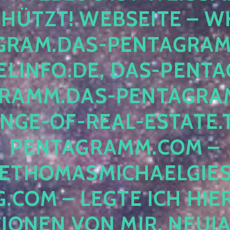
ÜTZT! WEBSEITE – WH
RAM.DAS-PENTAGRAMM.
INFO.DE, DAS-PENTAG
AMM.DAS-PENTAGRAMM
GE-OF-REAL-ESTATE.T
ENTAGRAMM.COM – E
THOMASMICHAELGIES
COM – LEGTE ICH HIERH
ONEN VON MIR, NEUJAHR