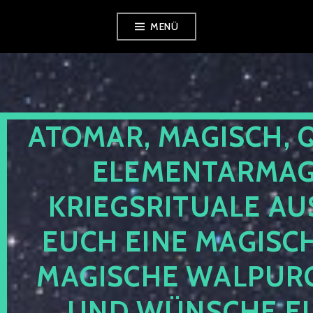
Zum
MENÜ
Inhalt
springen
ATOMAR, MAGISCH, 
ELEMENTARMAGI
KRIEGSRITUALE AU
EUCH EINE MAGISC
MAGISCHE WALPUR
UND WÜNSCHE EU