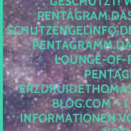
ESCHÜTZT! WE
ENTAGRAM.DAS-
CHUTZENGELINFO.DE,
ENTAGRAMM.DAS
OUNGE-OF-RE
ENTAGR
RZDRUIDETHOMASM
LOG.COM – LE
NFORMATIONEN VON 