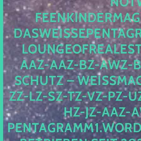
OTWE
EENKINDERMAGIE
ASWEISSEPENTAGRA
OUNGEOFREALESTA
AZ-AAZ-BZ-AWZ-BZ
CHUTZ – WEISSMAGI
-LZ-SZ-TZ-VZ-PZ-UZ-
-JZ-AAZ-AW
NTAGRAMM1.WORDPRE