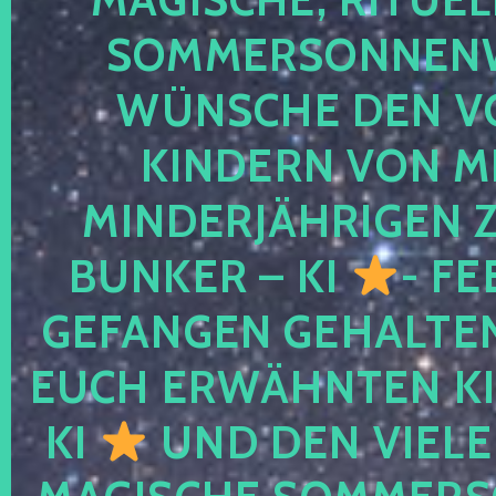
SOMMERSONNEN
WÜNSCHE DEN V
KINDERN VON M
MINDERJÄHRIGEN
BUNKER – KI
- FE
GEFANGEN GEHALTE
EUCH ERWÄHNTEN KI
KI
UND DEN VIELE