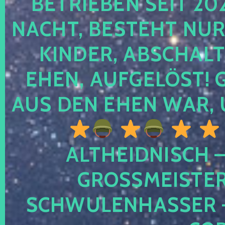
TRIEBEN SEIT 2024
CHT, BESTEHT NUR NO
NDER, ABSCHALTEN
EN, AUFGELÖST! GE
S DEN EHEN WAR, 
ALTHEIDNISCH –
GROSSMEISTER 
CHWULENHASSER – A