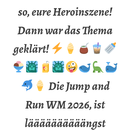
so, eure Heroinszene!
Dann war das Thema
geklärt!
Die Jump and
Run WM 2026, ist
läääääääääängst