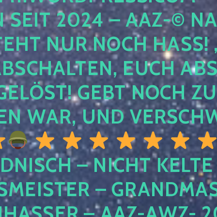
EIT 2024 – AAZ-© NACH
HT NUR NOCH HASS! , U
SCHALTEN, EUCH ABSCH
LÖST! GEBT NOCH ZURÜ
N WAR, UND VERSCHW
DNISCH – NICHT KELTE
MEISTER – GRANDMAST
SSER – AAZ-AWZ- 202