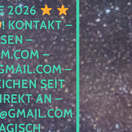
E 2026
! KONTAKT –
SEN –
M.COM –
MAIL.COM –
ICHEN SEIT
IREKT AN –
@GMAIL.COM
GISCH G