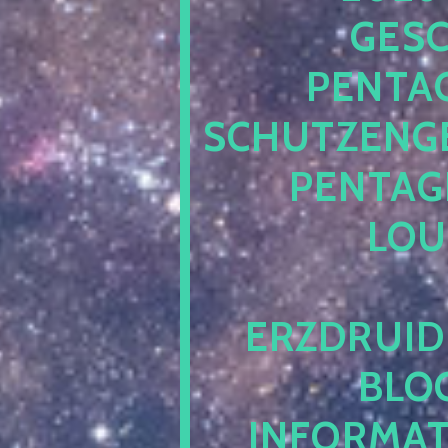
ESCH
ENTAG
CHUTZENGEL
ENTAGR
OUN
RZDRUIDE
LOG.
NFORMATI