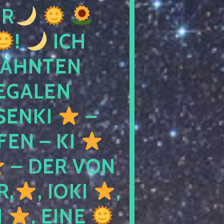
R
!
ICH
WÄHNTEN
LEGALEN
SENKI
–
LFEN – KI
– DER VON
R,
, IOKI
,
I
, EINE