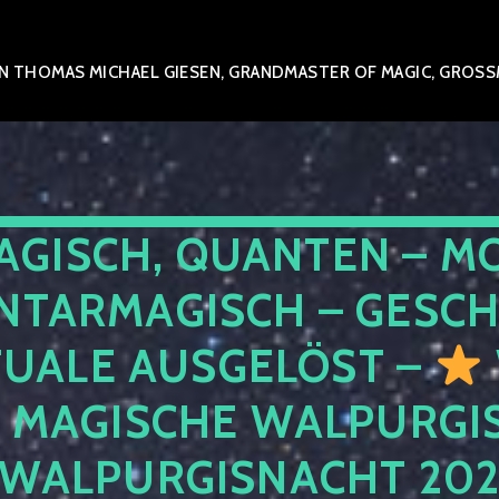
 THOMAS MICHAEL GIESEN, GRANDMASTER OF MAGIC, GROSSME
AGISCH, QUANTEN – M
NTARMAGISCH – GESCH
TUALE AUSGELÖST –
E MAGISCHE WALPURGIS
 WALPURGISNACHT 20