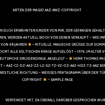
ARTEN DER MAGIE! AAZ-AWZ-COPYRIGHT
N EUCH ERWÄHNTEN KINDER VON MIR, DER GEFANGEN GEHALTE
 WERDEN AKTUELL NOCH VON DENEN VERKAUFT – WIE IMPRESS
R VON 48 JAHREN
– RITUELLE, MAGISCHE GRÜSSE ZUR SOMME
T ALLE KELTISCHEN RÄNGE AUFGELÖST – 1974, IM ALTER VON 4
UTSMCHE DRUIDENDINGE, ABGELEGT –
HERR THOMAS MIC
 AAZ-CZ-DZ-AAZ-ZZ-LZ-SZ-TZ-VZ-OZ-AAZ-HDZ-TZ-AAZ BERGI
STLICHE RICHTUNG – WEISSES PENTAGRAMM ÜBER DER TÜR U
PYRIGHT
– SAMPLE PAGE
VERFEINDET MIT, DA ÜBERALL DARÜBER GESPROCHEN WURD