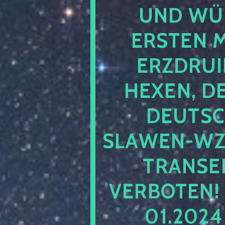
UND WÜ
ERSTEN 
ERZDRUI
HEXEN, D
DEUTSC
SLAWEN-WZ 
TRANSEN
VERBOTEN!
01.202