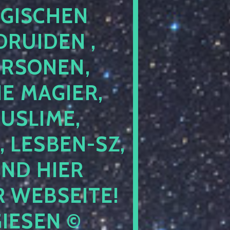
GISCHEN
RUIDEN ,
ERSONEN,
E MAGIER,
USLIME,
 LESBEN-SZ,
IND HIER
 WEBSEITE!
IESEN ©