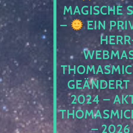
MAGISCHE
–
EIN PRI
HERR
WEBMAS
THOMASMIC
GEÄNDERT 
2024 – AK
THOMASMIC
– 2026