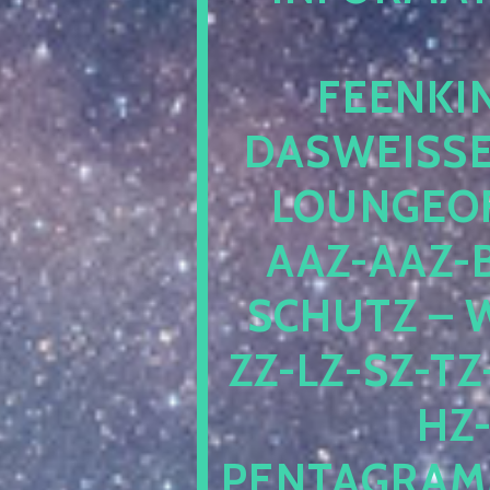
EENKIN
ASWEISSEP
OUNGEOFR
AZ-AAZ-B
CHUTZ – W
-LZ-SZ-TZ-V
-J
NTAGRAMM1.