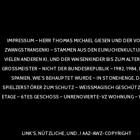
Zum
Inhalt
springen
IMPRESSUM – HERR THOMAS MICHAEL GIESEN UND DER VO
ZWANGSTRANSENKI – STAMMEN AUS DEN EUNUCHENKULTUREN,
VIELEN ANDEREN KI, UND DER WAISENKINDER BIS ZUM ALTE
OSSMEISTER – NICHT DER BUNDESREPUBLIK – 1982, 1984, DOR
NIEN, WIE’S BEHAUPTET WURDE – IN STONEHENGE, DE
SPIELZERSTÖRER ZUM SCHUTZ – WEISSMAGISCH GESCHÜTZT –
TAGE – 6TES GESCHOSS – UNRENOVIERTE-VZ WOHNUNG – WE
LINK’S, NÜTZLICHE, UND…! AAZ-AWZ-COPYRIGHT