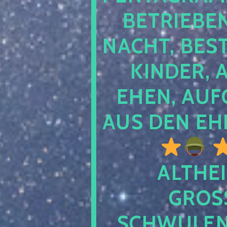
TRIEBEN S
CHT, BESTE
NDER, AB
EN, AUFGE
S DEN EHE
ALTHEI
GROSS
CHWULENHA