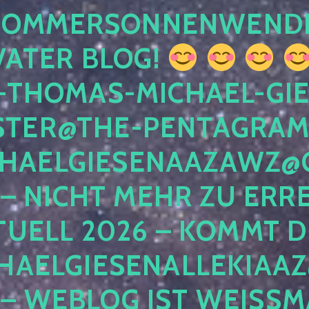
 SOMMERSONNENWEND
VATER BLOG!
-THOMAS-MICHAEL-GIE
TER@THE-PENTAGRAM
HAELGIESENAAZAWZ@G
– NICHT MEHR ZU ERRE
TUELL 2026 – KOMMT D
HAELGIESENALLEKIAAZ
 – WEBLOG IST WEISSMA