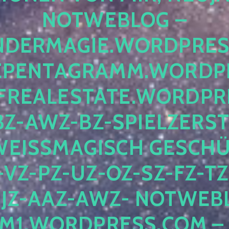
OTWEBLOG – F
DERMAGIE.WORDPRESS.
ENTAGRAMM.WORDPRE
EALESTATE.WORDPRES
Z-AWZ-BZ-SPIELZERSTÖ
EISSMAGISCH GESCHÜTZ
Z-PZ-UZ-OZ-SZ-FZ-TZ-
Z-AAZ-AWZ- NOTWEBLOG
WORDPRESS.COM – NI