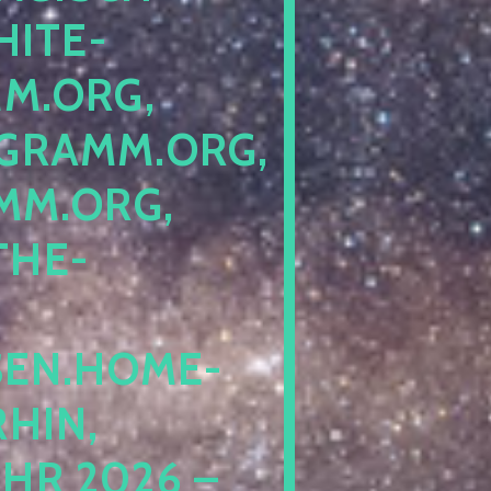
ITE-P
ORG, S
RAMM.ORG, P
.ORG, L
HE-P
EN.HOME-B
IN, I
 2026 – N