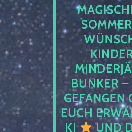
MAGISCHE
SOMMER
WÜNSCH
KINDE
MINDERJ
BUNKER –
GEFANGEN 
EUCH ERWÄH
KI
UND D