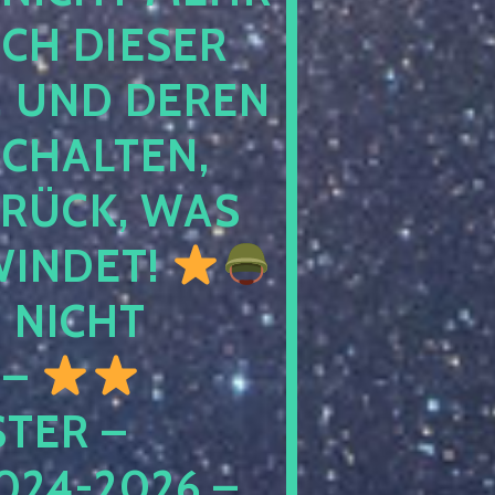
 DIESER NA
ND DEREN KI
ALTEN, EH
CK, WAS AU
INDET!
NICHT
 –
ER – S
4-2026 – C