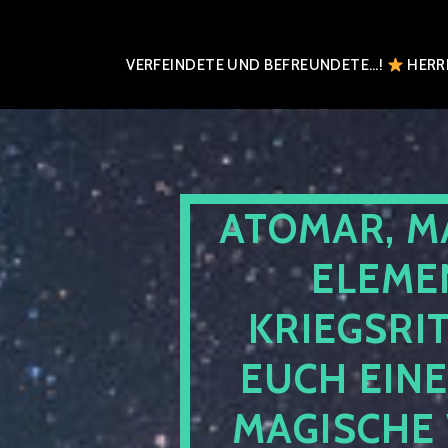
VERFEINDETE UND BEFREUNDETE…!
HERRN
ATOMAR, M
ELEME
KRIEGSRI
EUCH EIN
MAGISCHE