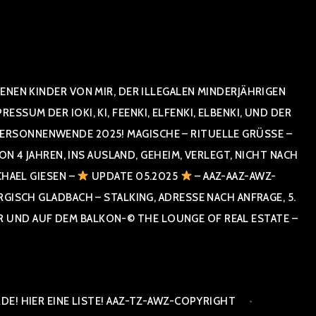
NEN KINDER VON MIR, DER ILLEGALEN MINDERJÄHRIGEN
UM DER IOKI, KI, FEENKI, ELFENKI, ELBENKI, UND DER
RSONNENWENDE 2025! MAGISCHE – RITUELLE GRÜSSE – GR
 JAHREN, INS AUSLAND, GEHEIM, VERLEGT, NICHT NACH SPA
HAEL GIESEN –
UPDATE 05.2025
– AAZ-AAZ-AWZ-
SCH GLADBACH – STALKING, ADRESSE NACH ANFRAGE, 5. E
ND AUF DEM BALKON-© THE LOUNGE OF REAL ESTATE – CO
E! HIER EINE LISTE! AAZ-TZ-AWZ-COPYRIGHT