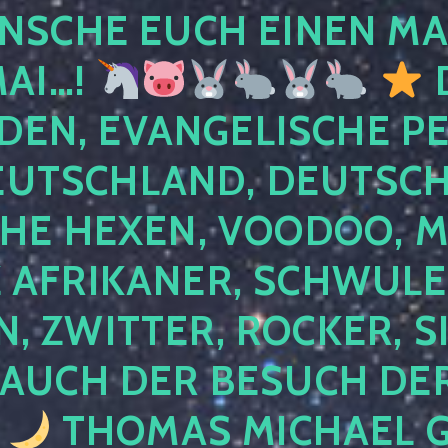
NSCHE EUCH EINEN MA
MAI…!
D
DEN, EVANGELISCHE P
EUTSCHLAND, DEUTSCH
HE HEXEN, VOODOO, M
AFRIKANER, SCHWULE,
, ZWITTER, ROCKER, S
 AUCH DER BESUCH DER
4
THOMAS MICHAEL G