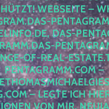
ÜTZT! WEBSEITE – WH
RAM.DAS-PENTAGRAMM.
INFO.DE, DAS-PENTAG
AMM.DAS-PENTAGRAMM
GE-OF-REAL-ESTATE.T
ENTAGRAMM.COM – E
THOMASMICHAELGIES
COM – LEGTE ICH HIERH
ONEN VON MIR, NEUJAHR