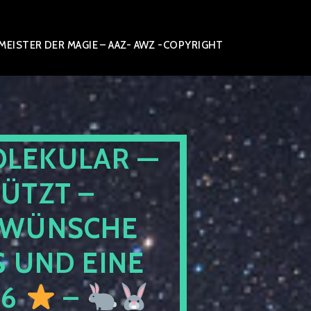
ISTER DER MAGIE – AAZ- AWZ -COPYRIGHT
OLEKULAR —
ÜTZT –
WÜNSCHE
 UND EINE
26
–