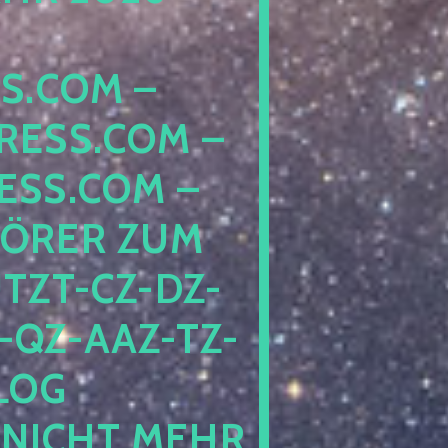
COM – D
SS.COM – L
S.COM – A
RER ZUM S
T-CZ-DZ-ZZ
QZ-AAZ-TZ-HZ
 PE
CHT MEHR BE