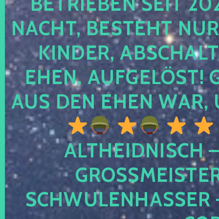
TRIEBEN SEIT 2024
CHT, BESTEHT NUR NO
NDER, ABSCHALTEN
EN, AUFGELÖST! GE
S DEN EHEN WAR, 
ALTHEIDNISCH –
GROSSMEISTER 
CHWULENHASSER – A