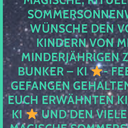
SOMMERSONNEN
WÜNSCHE DEN V
KINDERN VON M
MINDERJÄHRIGEN
BUNKER – KI
- FE
GEFANGEN GEHALTE
EUCH ERWÄHNTEN KI
KI
UND DEN VIELE