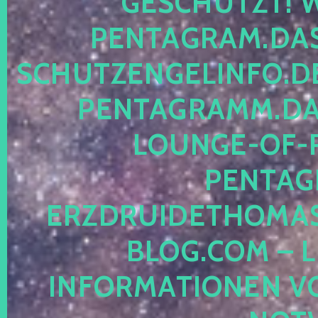
ESCHÜTZT! WE
ENTAGRAM.DAS-
CHUTZENGELINFO.DE,
ENTAGRAMM.DAS
OUNGE-OF-RE
ENTAGR
RZDRUIDETHOMASM
LOG.COM – LE
NFORMATIONEN VON 