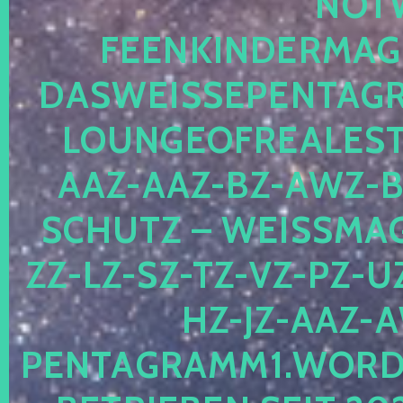
OTWE
EENKINDERMAGIE
ASWEISSEPENTAGRA
OUNGEOFREALESTA
AZ-AAZ-BZ-AWZ-BZ
CHUTZ – WEISSMAGI
-LZ-SZ-TZ-VZ-PZ-UZ-
-JZ-AAZ-AW
NTAGRAMM1.WORDPRE