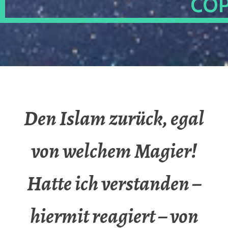
OP
Den Islam zurück, egal
von welchem Magier!
Hatte ich verstanden –
hiermit reagiert – von