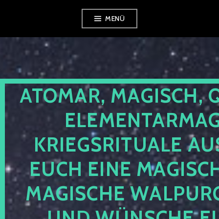
Zum
MENÜ
Inhalt
springen
ATOMAR, MAGISCH, 
ELEMENTARMAGI
KRIEGSRITUALE AU
EUCH EINE MAGISC
MAGISCHE WALPUR
UND WÜNSCHE EU