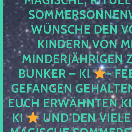
SOMMERSONNEN
WÜNSCHE DEN V
KINDERN VON M
MINDERJÄHRIGEN
BUNKER – KI
- FE
GEFANGEN GEHALTE
EUCH ERWÄHNTEN KI
KI
UND DEN VIELE