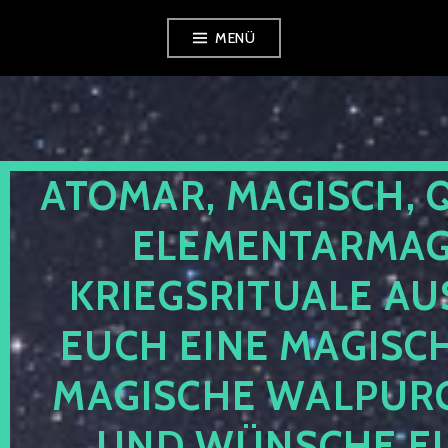
Zum
MENÜ
Inhalt
springen
ATOMAR, MAGISCH, 
ELEMENTARMAGI
KRIEGSRITUALE AU
EUCH EINE MAGISC
MAGISCHE WALPUR
UND WÜNSCHE EU