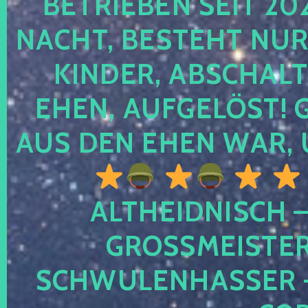
TRIEBEN SEIT 2024
CHT, BESTEHT NUR NO
NDER, ABSCHALTEN
EN, AUFGELÖST! GE
S DEN EHEN WAR, 
ALTHEIDNISCH –
GROSSMEISTER 
CHWULENHASSER – A