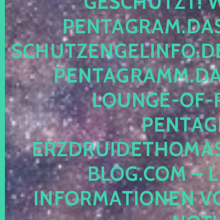
ESCHÜTZT! WE
ENTAGRAM.DAS-
CHUTZENGELINFO.DE,
ENTAGRAMM.DAS
OUNGE-OF-RE
ENTAGR
RZDRUIDETHOMASM
LOG.COM – LE
NFORMATIONEN VON 