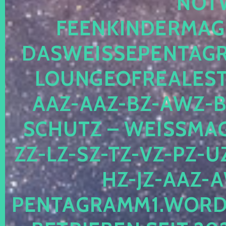
OTWE
EENKINDERMAGIE
ASWEISSEPENTAGRA
OUNGEOFREALESTA
AZ-AAZ-BZ-AWZ-BZ
CHUTZ – WEISSMAGI
-LZ-SZ-TZ-VZ-PZ-UZ-
-JZ-AAZ-AW
NTAGRAMM1.WORDPRE