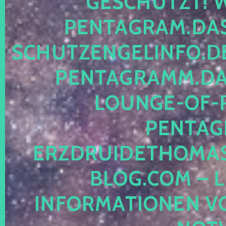
ESCHÜTZT! WE
ENTAGRAM.DAS-
CHUTZENGELINFO.DE,
ENTAGRAMM.DAS
OUNGE-OF-RE
ENTAGR
RZDRUIDETHOMASM
LOG.COM – LE
NFORMATIONEN VON 