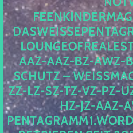
OTWE
EENKINDERMAGIE
ASWEISSEPENTAGRA
OUNGEOFREALESTA
AZ-AAZ-BZ-AWZ-BZ
CHUTZ – WEISSMAGI
-LZ-SZ-TZ-VZ-PZ-UZ-
-JZ-AAZ-AW
NTAGRAMM1.WORDPRE