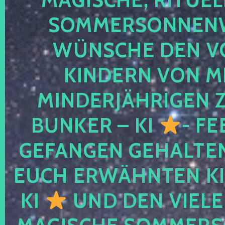
SOMMERSONNEN
WÜNSCHE DEN V
KINDERN VON M
MINDERJÄHRIGEN
BUNKER – KI
- FE
GEFANGEN GEHALTE
EUCH ERWÄHNTEN KI
KI
UND DEN VIELE