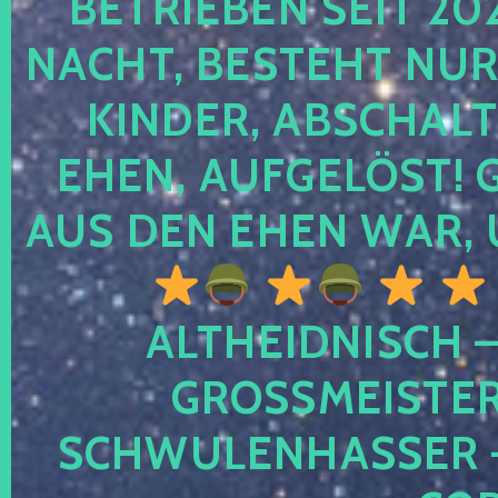
TRIEBEN SEIT 2024
CHT, BESTEHT NUR NO
NDER, ABSCHALTEN
EN, AUFGELÖST! GE
S DEN EHEN WAR, 
ALTHEIDNISCH –
GROSSMEISTER 
CHWULENHASSER – A