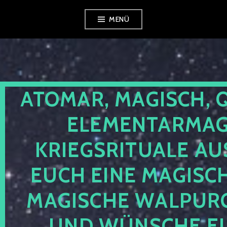
Zum
MENÜ
Inhalt
springen
ATOMAR, MAGISCH, 
ELEMENTARMAGI
KRIEGSRITUALE AU
EUCH EINE MAGISC
MAGISCHE WALPUR
UND WÜNSCHE EU