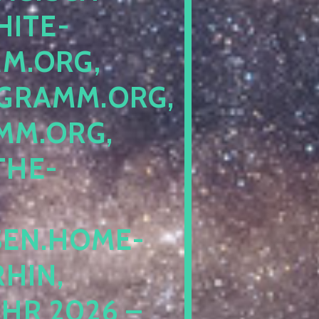
ITE-P
ORG, S
RAMM.ORG, P
.ORG, L
HE-P
EN.HOME-B
IN, I
 2026 – N