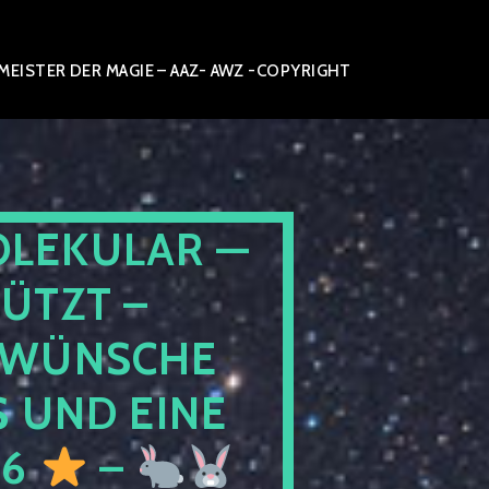
ISTER DER MAGIE – AAZ- AWZ -COPYRIGHT
OLEKULAR —
ÜTZT –
WÜNSCHE
 UND EINE
26
–