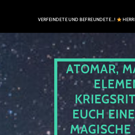
VERFEINDETE UND BEFREUNDETE…!
HERRN
ATOMAR, M
ELEME
KRIEGSRI
EUCH EIN
MAGISCHE