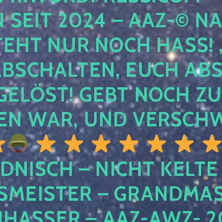
EIT 2024 – AAZ-© NACH
HT NUR NOCH HASS! , U
SCHALTEN, EUCH ABSCH
LÖST! GEBT NOCH ZURÜ
N WAR, UND VERSCHW
DNISCH – NICHT KELTE
MEISTER – GRANDMAST
SSER – AAZ-AWZ- 202