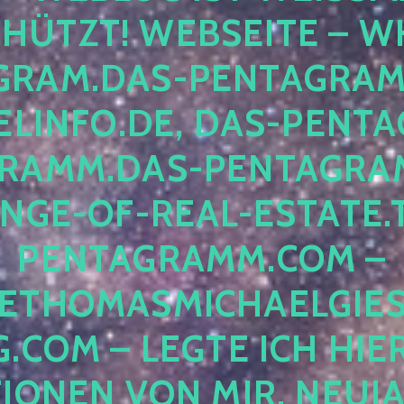
ÜTZT! WEBSEITE – WH
RAM.DAS-PENTAGRAMM.
INFO.DE, DAS-PENTAG
AMM.DAS-PENTAGRAMM
GE-OF-REAL-ESTATE.T
ENTAGRAMM.COM – E
THOMASMICHAELGIES
COM – LEGTE ICH HIERH
ONEN VON MIR, NEUJAHR