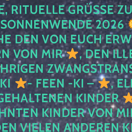
, RITUELLE GRÜSSE ZU
SONNENWENDE 2026
E DEN VON EUCH ER
RN VON MIR
, DEN IL
ÄHRIGEN ZWANGSTRAN
 KI
- FEEN -KI –
, E
GEHALTENEN KINDER
NTEN KINDER VON MI
EN VIELEN ANDEREN K