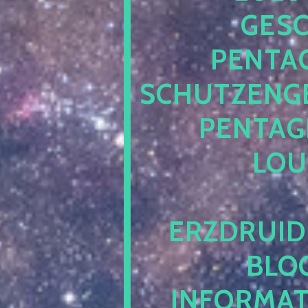
ESCH
ENTAG
CHUTZENGEL
ENTAGR
OUN
RZDRUIDE
LOG.
NFORMATI