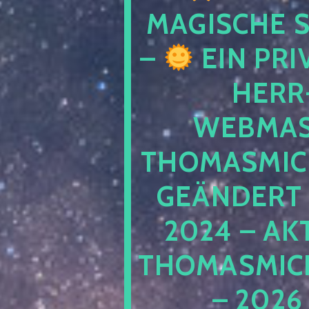
MAGISCHE
–
EIN PRI
HERR
WEBMAS
THOMASMIC
GEÄNDERT 
2024 – AK
THOMASMIC
– 2026