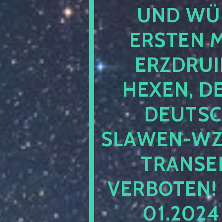
UND WÜ
ERSTEN 
ERZDRUI
HEXEN, D
DEUTSC
SLAWEN-WZ 
TRANSEN
VERBOTEN!
01.202