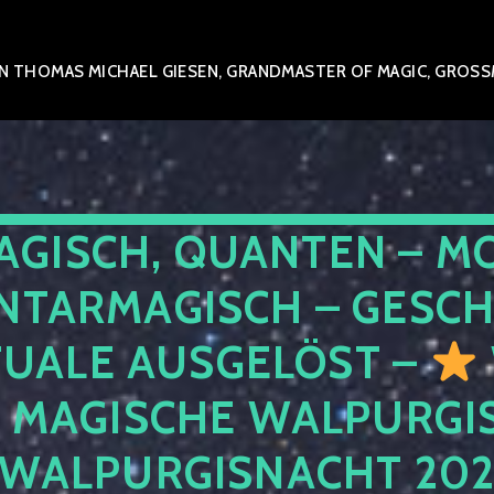
 THOMAS MICHAEL GIESEN, GRANDMASTER OF MAGIC, GROSSME
AGISCH, QUANTEN – M
NTARMAGISCH – GESCH
TUALE AUSGELÖST –
E MAGISCHE WALPURGIS
 WALPURGISNACHT 20