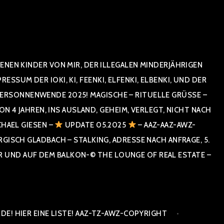
NEN KINDER VON MIR, DER ILLEGALEN MINDERJÄHRIGEN
UM DER IOKI, KI, FEENKI, ELFENKI, ELBENKI, UND DER
RSONNENWENDE 2025! MAGISCHE – RITUELLE GRÜSSE – GR
 JAHREN, INS AUSLAND, GEHEIM, VERLEGT, NICHT NACH SPA
HAEL GIESEN –
UPDATE 05.2025
– AAZ-AAZ-AWZ-
SCH GLADBACH – STALKING, ADRESSE NACH ANFRAGE, 5. E
ND AUF DEM BALKON-© THE LOUNGE OF REAL ESTATE – CO
E! HIER EINE LISTE! AAZ-TZ-AWZ-COPYRIGHT