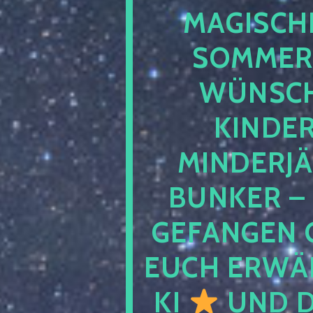
MAGISCHE
SOMMER
WÜNSCH
KINDE
MINDERJ
BUNKER –
GEFANGEN 
EUCH ERWÄH
KI
UND D