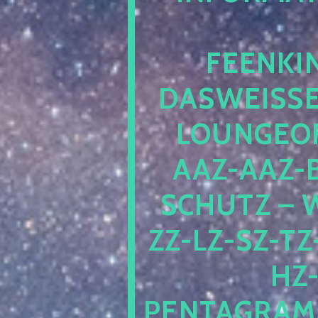
EENKIN
ASWEISSEP
OUNGEOFR
AZ-AAZ-B
CHUTZ – W
-LZ-SZ-TZ-V
-J
NTAGRAMM1.