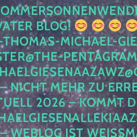
 SOMMERSONNENWEND
VATER BLOG!
-THOMAS-MICHAEL-GIE
TER@THE-PENTAGRAM
HAELGIESENAAZAWZ@G
– NICHT MEHR ZU ERRE
TUELL 2026 – KOMMT D
HAELGIESENALLEKIAAZ
 – WEBLOG IST WEISSMA