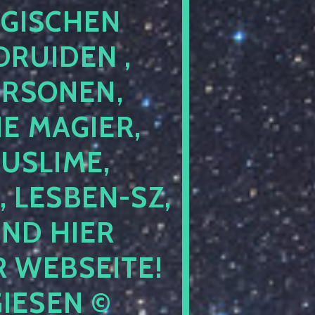
GISCHEN
RUIDEN ,
ERSONEN,
E MAGIER,
USLIME,
 LESBEN-SZ,
IND HIER
 WEBSEITE!
IESEN ©