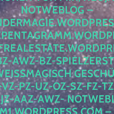
OTWEBLOG – F
DERMAGIE.WORDPRESS.
ENTAGRAMM.WORDPRE
EALESTATE.WORDPRES
Z-AWZ-BZ-SPIELZERSTÖ
EISSMAGISCH GESCHÜTZ
Z-PZ-UZ-OZ-SZ-FZ-TZ-
Z-AAZ-AWZ- NOTWEBLOG
WORDPRESS.COM – NI