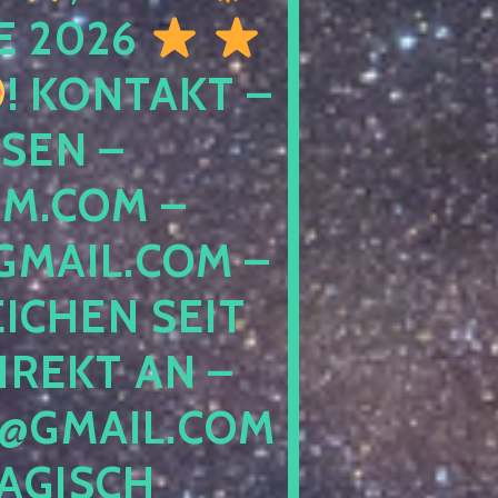
E 2026
! KONTAKT –
SEN –
M.COM –
MAIL.COM –
ICHEN SEIT
IREKT AN –
@GMAIL.COM
GISCH G