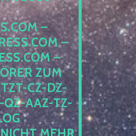
COM – D
SS.COM – L
S.COM – A
RER ZUM S
T-CZ-DZ-ZZ
QZ-AAZ-TZ-HZ
 PE
CHT MEHR BE