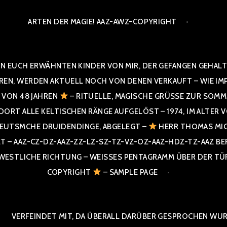
ARTEN DER MAGIE! AAZ-AWZ-COPYRIGHT
N EUCH ERWÄHNTEN KINDER VON MIR, DER GEFANGEN GEHALTE
 WERDEN AKTUELL NOCH VON DENEN VERKAUFT – WIE IMPRESS
R VON 48 JAHREN
– RITUELLE, MAGISCHE GRÜSSE ZUR SOMME
T ALLE KELTISCHEN RÄNGE AUFGELÖST – 1974, IM ALTER VON 4
UTSMCHE DRUIDENDINGE, ABGELEGT –
HERR THOMAS MIC
 AAZ-CZ-DZ-AAZ-ZZ-LZ-SZ-TZ-VZ-OZ-AAZ-HDZ-TZ-AAZ BERGI
STLICHE RICHTUNG – WEISSES PENTAGRAMM ÜBER DER TÜR U
PYRIGHT
– SAMPLE PAGE
VERFEINDET MIT, DA ÜBERALL DARÜBER GESPROCHEN WURD