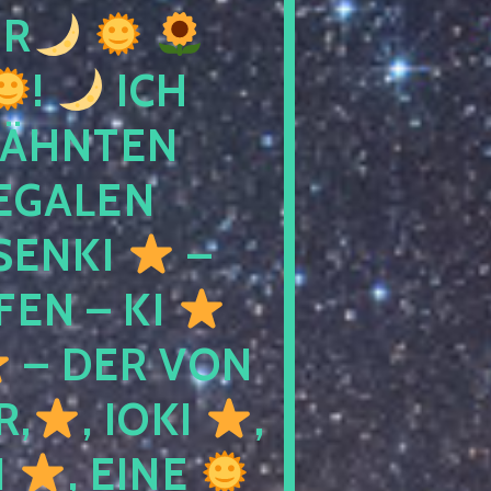
R
!
ICH
WÄHNTEN
LEGALEN
SENKI
–
LFEN – KI
– DER VON
R,
, IOKI
,
I
, EINE