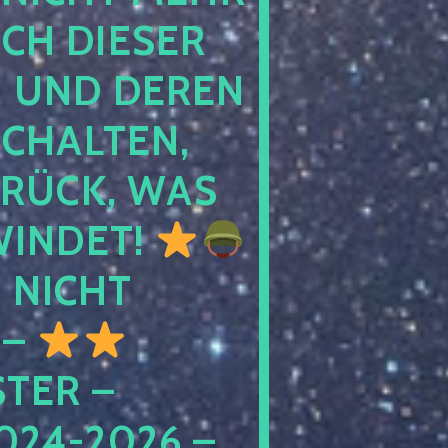
 DIESER NA
ND DEREN KI
ALTEN, EH
CK, WAS AU
INDET!
NICHT
 –
ER – S
4-2026 – C