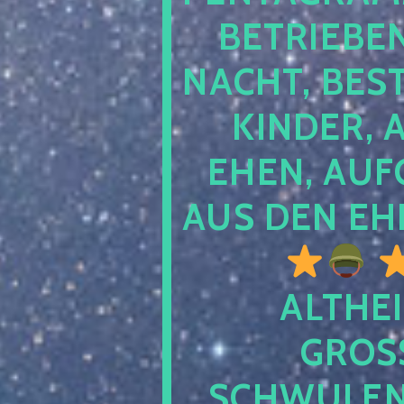
TRIEBEN S
CHT, BESTE
NDER, AB
EN, AUFGE
S DEN EHE
ALTHEI
GROSS
CHWULENHA