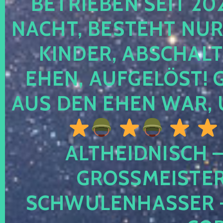
TRIEBEN SEIT 2024
CHT, BESTEHT NUR NO
NDER, ABSCHALTEN
EN, AUFGELÖST! GE
S DEN EHEN WAR, 
ALTHEIDNISCH –
GROSSMEISTER 
CHWULENHASSER – A