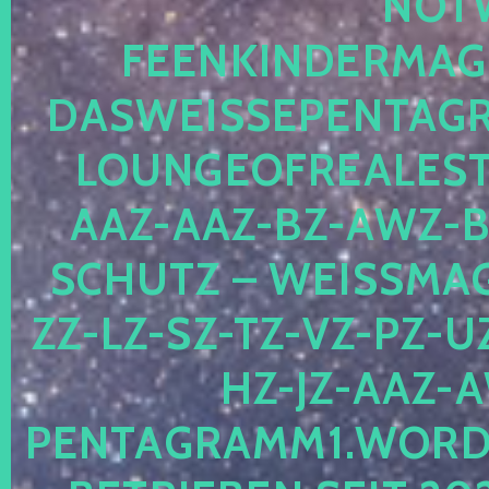
OTWE
EENKINDERMAGIE
ASWEISSEPENTAGRA
OUNGEOFREALESTA
AZ-AAZ-BZ-AWZ-BZ
CHUTZ – WEISSMAGI
-LZ-SZ-TZ-VZ-PZ-UZ-
-JZ-AAZ-AW
NTAGRAMM1.WORDPRE