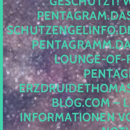
ESCHÜTZT! WE
ENTAGRAM.DAS-
CHUTZENGELINFO.DE,
ENTAGRAMM.DAS
OUNGE-OF-RE
ENTAGR
RZDRUIDETHOMASM
LOG.COM – LE
NFORMATIONEN VON 