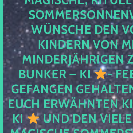
SOMMERSONNEN
WÜNSCHE DEN V
KINDERN VON M
MINDERJÄHRIGEN
BUNKER – KI
- FE
GEFANGEN GEHALTE
EUCH ERWÄHNTEN KI
KI
UND DEN VIELE