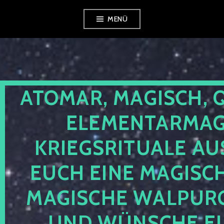
Zum
MENÜ
Inhalt
springen
ATOMAR, MAGISCH, 
ELEMENTARMAGI
KRIEGSRITUALE AU
EUCH EINE MAGISC
MAGISCHE WALPUR
UND WÜNSCHE EU